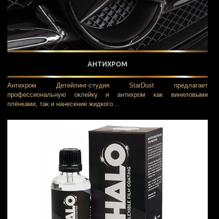
АНТИХРОМ
Антихром Детейлинг-студия StarDust предлагает
профессиональную оклейку и антихром как виниловыми
плёнками, так и нанесение жидкого…