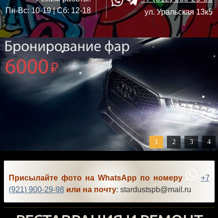
Пн-Вс: 10-19 | Сб: 12-18
ул. Уральская 13к5
1
2
3
4
Присылайте фото на WhatsApp по номеру
+7
(921) 900-29-98
или на почту
: stardustspb@mail.ru