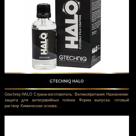
GTECHNIQ HALO
Gtechniq HALO Страна-изготовитель: Великобритания Назначение:
защита для антигравийных плёнок Форма выпуска: готовый
раствор Химическая основа:…