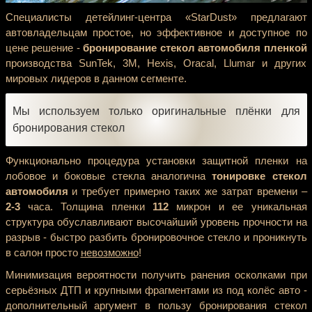
Специалисты детейлинг-центра «StarDust» предлагают
автовладельцам простое, но эффективное и доступное по
цене решение -
бронирование стекол автомобиля пленкой
производства SunTek, 3M, Hexis, Oracal, Llumar и других
мировых лидеров в данном сегменте.
Мы используем только оригинальные плёнки для
бронирования стекол
Функционально процедура установки защитной пленки на
лобовое и боковые стекла аналогична
тонировке стекол
автомобиля
и требует примерно таких же затрат времени –
2-3
часа. Толщина пленки
112
микрон и ее уникальная
структура обуславливают высочайший уровень прочности на
разрыв - быстро разбить бронировочное стекло и проникнуть
в салон просто
невозможно
!
Минимизация вероятности получить ранения осколками при
серьёзных ДТП и крупными фрагментами из под колёс авто -
дополнительный аргумент в пользу бронирования стекол