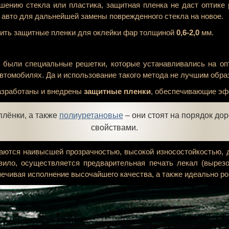
ушению стекла или пластика, защитная пленка не даст оптике 
 авто для дальнейшей замены поврежденного стекла на новое.
ить защитные пленки для оклейки фар толщиной
0,6-2,0
мм.
были специальные решетки, которые устанавливались на оп
втомобилях. Да и использование такого метода не лучшим обр
азработаны и внедрены
защитные пленки
, обеспечивающие эф
лёнки, а также
полиуретановые
– они стоят на порядок до
свойствами.
ются наивысшей прозрачностью, высокой износостойкостью, д
вило, осуществляется предварительная печать лекал (вырез
печивая исполнение высочайшего качества, а также идеально ро