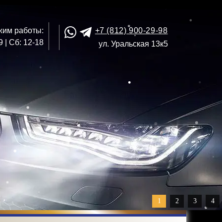
жим работы:
+7 (812) 900-29-98
 | Сб: 12-18
ул. Уральская 13к5
1
2
3
4