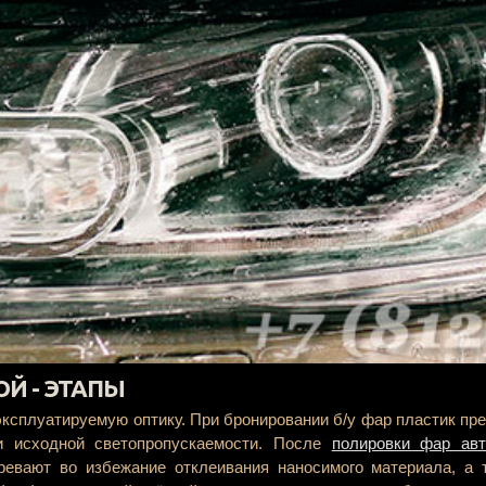
Й - ЭТАПЫ
эксплуатируемую оптику. При бронировании б/у фар пластик пр
и исходной светопропускаемости. После
полировки фар ав
ревают во избежание отклеивания наносимого материала, а