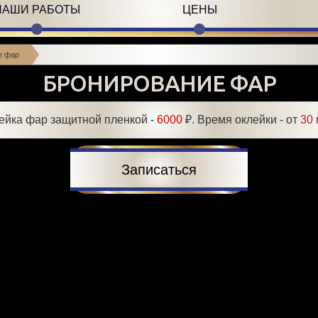
НАШИ РАБОТЫ
ЦЕНЫ
е фар
БРОНИРОВАНИЕ ФАР
ейка фар защитной пленкой -
6000
₽. Время оклейки - от
30
Записаться